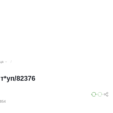
ца
/
т*уп/82376
854