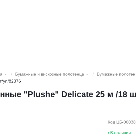
ия
/
Бумажные и вискозные полотенца
/
Бумажные полотен
т*уп/82376
ные "Plushe" Delicate 25 м /18 ш
Код ЦБ-00038
В наличии