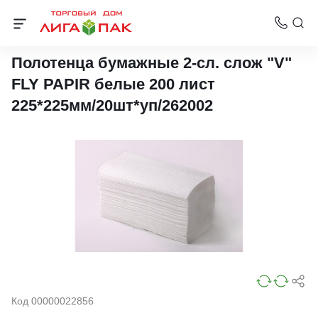
Бумажные полотенца для диспенсеров
Полотенца бумажные 2-сл. слож "V"
FLY PAPIR белые 200 лист
225*225мм/20шт*уп/262002
Код 00000022856