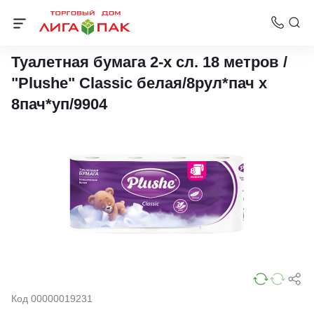
Бумага туалетная 2-слойная
Туалетная бумага 2-х сл. 18 метров /
"Plushe" Classic белая/8рул*пач х
8пач*уп/9904
Код 00000019231