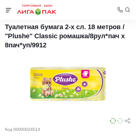
Бумага туалетная 2-слойная
Туалетная бумага 2-х сл. 18 метров /
"Plushe" Classic ромашка/8рул*пач х
8пач*уп/9912
Код 00000024514