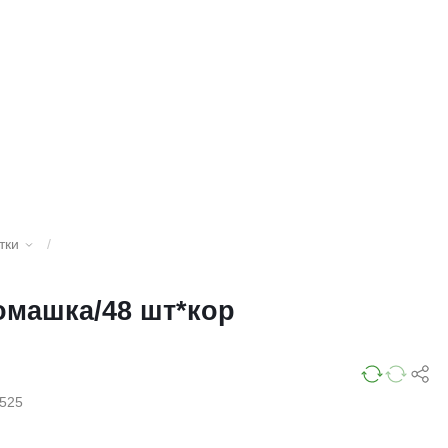
тки
/
омашка/48 шт*кор
525