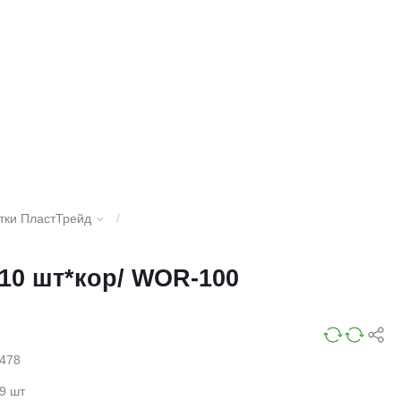
тки ПластТрейд
/
10 шт*кор/ WOR-100
478
9 шт