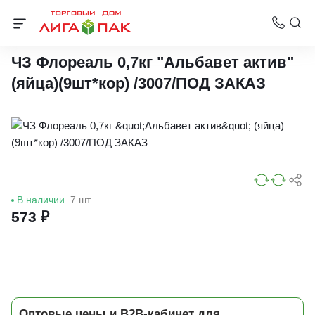
Дезинфицирующие средства и антисептики для рук
ЧЗ Флореаль 0,7кг "Альбавет актив"
(яйца)(9шт*кор) /3007/ПОД ЗАКАЗ
В наличии
7 шт
573 ₽
Оптовые цены и B2B-кабинет для