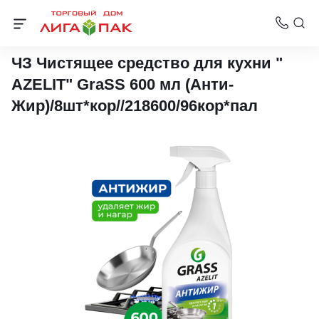
Профессиональная химия для пищевого оборудования
ЧЗ Чистящее средство для кухни "
AZELIT" GraSS 600 мл (Анти-
Жир)/8шт*кор//218600/96кор*пал