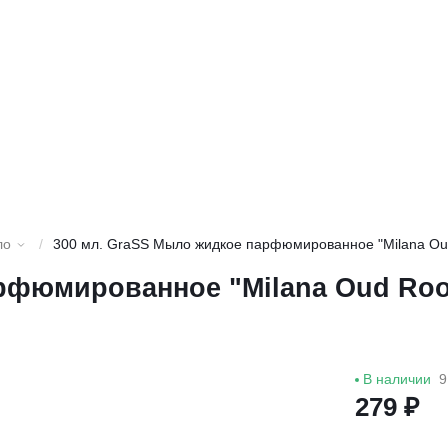
ло
/
300 мл. GraSS Мыло жидкое парфюмированное "Milana Oud
рфюмированное "Milana Oud Rood
В наличии
9
279 ₽