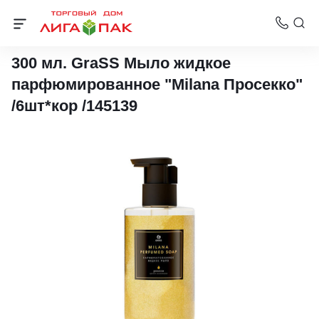
Жидкое мыло
300 мл. GraSS Мыло жидкое
парфюмированное "Milana Просекко"
/6шт*кор /145139