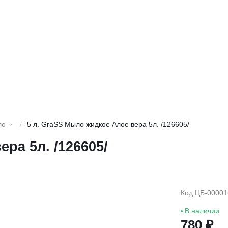
ло
/
5 л. GraSS Мыло жидкое Алое вера 5л. /126605/
ра 5л. /126605/
Код ЦБ-00001
В наличии
780 ₽