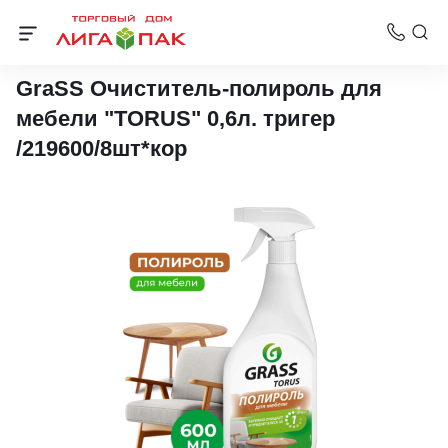
Освежители воздуха и полироли
GraSS Очиститель-полироль для
мебели "TORUS" 0,6л. тригер
/219600/8шт*кор