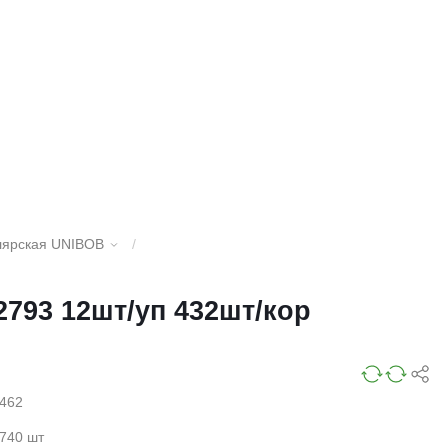
лярская UNIBOB
/
2793 12шт/уп 432шт/кор
462
740 шт