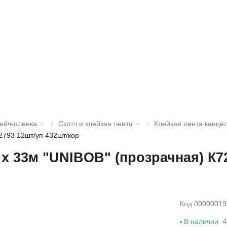
рейч-пленка
/
Скотч и клейкая лента
/
Клейкая лента канце
2793 12шт/уп 432шт/кор
 х 33м "UNIBOB" (прозрачная) К7
Код 00000019
В наличии
4