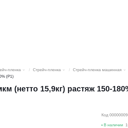
рейч-пленка
/
Стрейч-пленка
/
Стрейч-пленка машинная
0% (Р1)
м (нетто 15,9кг) растяж 150-180
Код 00000009
В наличии
1