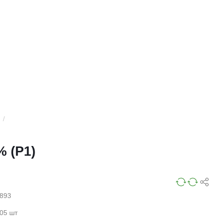
/
% (Р1)
893
05 шт