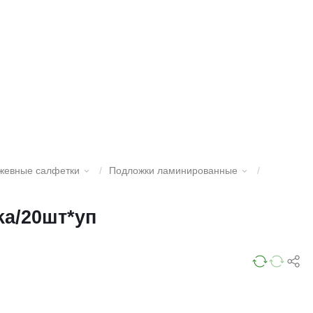
жевные салфетки
/
Подложки ламинированные
/
ka/20шт*уп