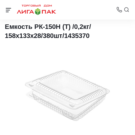
Упаковка для кондитерских изделий
Емкость РК-150Н (Т) /0,2кг/
158х133х28/380шт/1435370