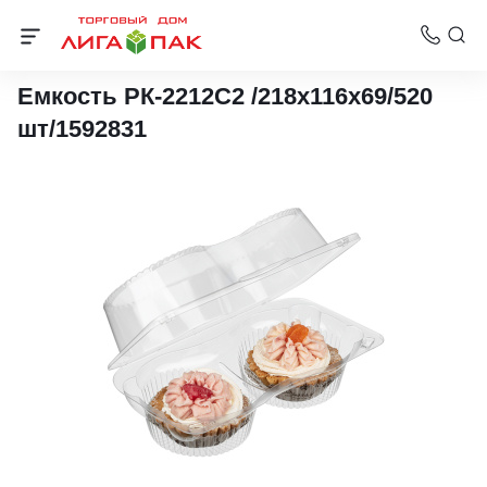
Упаковка для кондитерских изделий
Емкость РК-2212С2 /218х116х69/520
шт/1592831