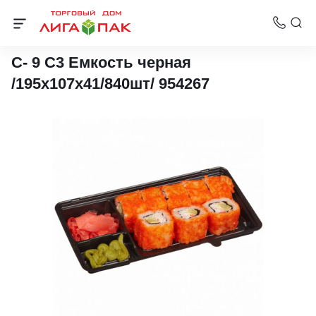
Упаковка для суши
С- 9 С3 Емкость черная
/195х107х41/840шт/ 954267