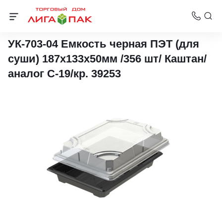
Упаковка для суши
УК-703-04 Емкость черная ПЭТ (для
суши) 187х133х50мм /356 шт/ Каштан/
аналог С-19/кр. 39253