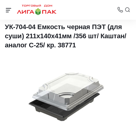
Упаковка для суши
УК-704-04 Емкость черная ПЭТ (для
суши) 211х140х41мм /356 шт/ Каштан/
аналог С-25/ кр. 38771