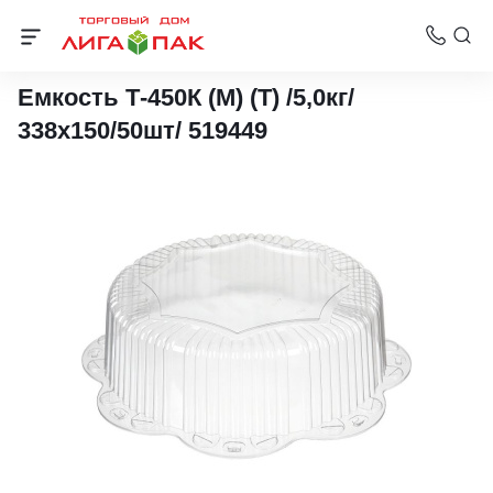
Упаковка для тортов
Емкость Т-450К (М) (Т) /5,0кг/
338х150/50шт/ 519449