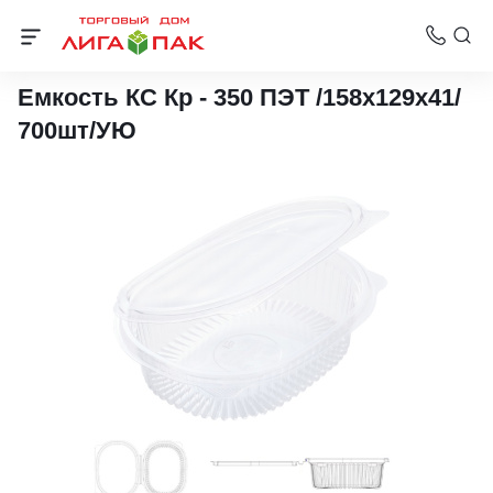
Контейнеры ПЭТ для холодного
Емкость КС Кр - 350 ПЭТ /158х129х41/
700шт/УЮ