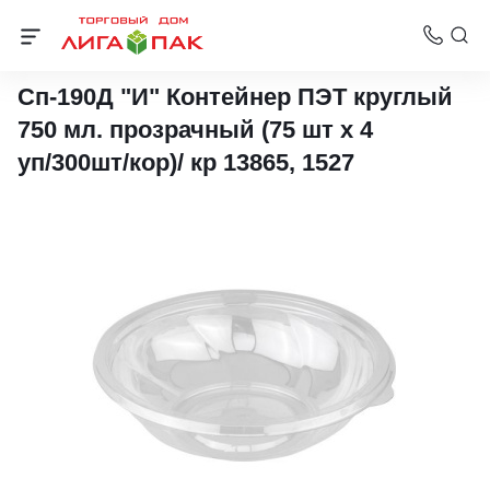
Контейнеры ПЭТ для холодного
Сп-190Д "И" Контейнер ПЭТ круглый
750 мл. прозрачный (75 шт х 4
уп/300шт/кор)/ кр 13865, 1527