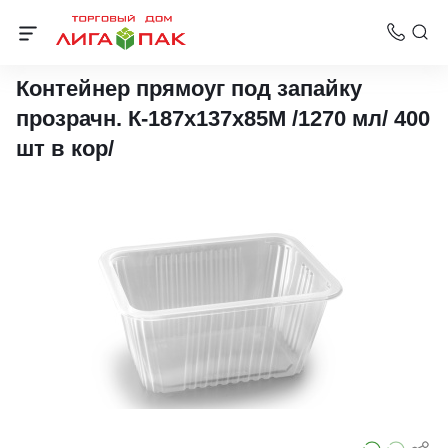
Контейнеры под запайку
Контейнер прямоуг под запайку
прозрачн. К-187х137х85М /1270 мл/ 400
шт в кор/