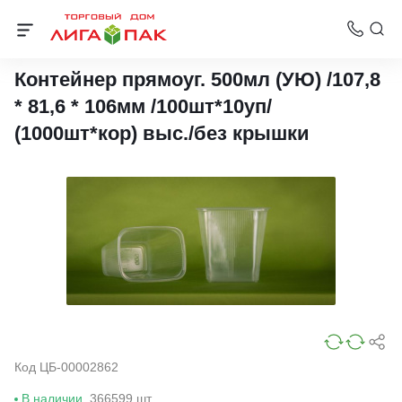
Контейнеры Упакс-Юнити
Контейнер прямоуг. 500мл (УЮ) /107,8
* 81,6 * 106мм /100шт*10уп/
(1000шт*кор) выс./без крышки
Код ЦБ-00002862
В наличии
366599 шт