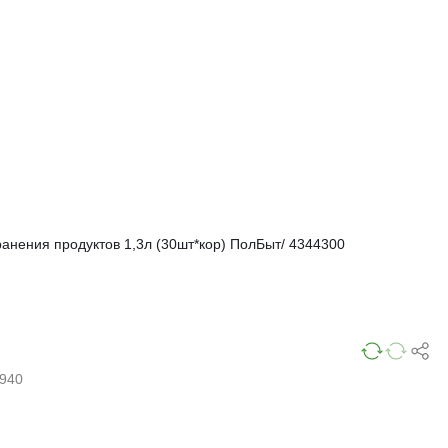
ранения продуктов 1,3л (30шт*кор) ПолБыт/ 4344300
940