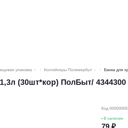
пищевая упаковка
/
Контейнеры Полимербыт
/
Банка для х
1,3л (30шт*кор) ПолБыт/ 4344300
Код 00000005
В наличии
79 ₽