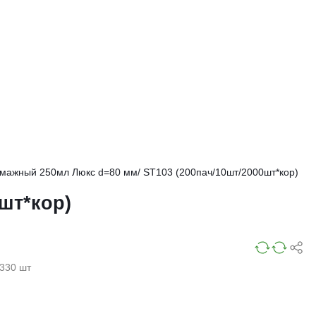
умажный 250мл Люкс d=80 мм/ ST103 (200пач/10шт/2000шт*кор)
шт*кор)
330 шт