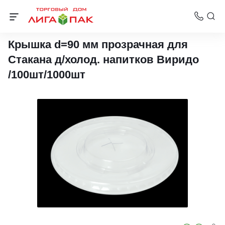
Стаканчики для холодных напитков и чаши для мороженого
Крышка d=90 мм прозрачная для
Cтакана д/холод. напитков Виридо
/100шт/1000шт