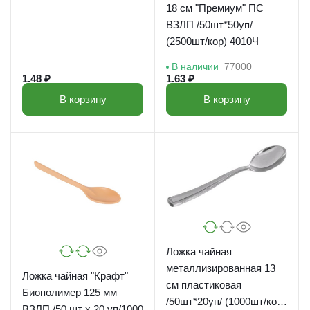
18 см "Премиум" ПС
ВЗЛП /50шт*50уп/
(2500шт/кор) 4010Ч
В наличии
77000
1.48 ₽
1.63 ₽
В корзину
В корзину
Ложка чайная
металлизированная 13
Ложка чайная "Крафт"
см пластиковая
Биополимер 125 мм
/50шт*20уп/ (1000шт/кор)
ВЗЛП /50 шт х 20 уп/1000