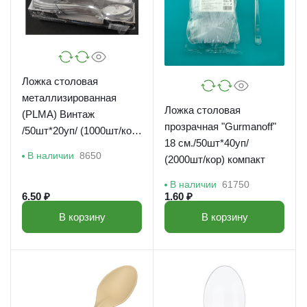
Ложка столовая
металлизированная
Ложка столовая
(PLMA) Винтаж
прозрачная "Gurmanoff"
/50шт*20уп/ (1000шт/кор)
18 см./50шт*40уп/
175мм/ПОС44692
В наличии
8650
(2000шт/кор) компакт
В наличии
61750
6.50 ₽
1.60 ₽
В корзину
В корзину