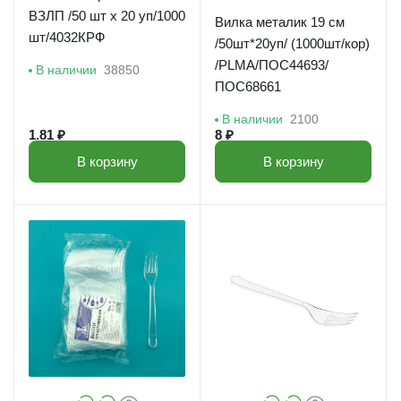
ВЗЛП /50 шт х 20 уп/1000
Вилка металик 19 см
шт/4032КРФ
/50шт*20уп/ (1000шт/кор)
/PLMA/ПОС44693/
В наличии
38850
ПОС68661
В наличии
2100
1.81 ₽
8 ₽
В корзину
В корзину