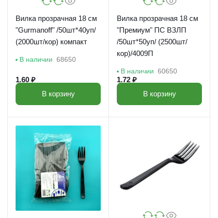
Вилка прозрачная 18 см
Вилка прозрачная 18 см
"Gurmanoff" /50шт*40уп/
"Премиум" ПС ВЗЛП
(2000шт/кор) компакт
/50шт*50уп/ (2500шт/
кор)/4009П
В наличии
68650
В наличии
60650
1.60 ₽
1.72 ₽
В корзину
В корзину