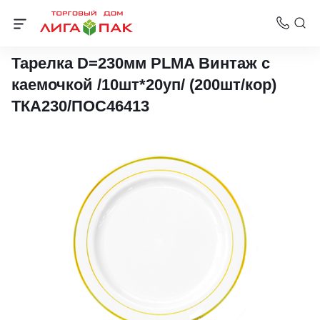
Тарелки
Тарелка D=230мм PLMA Винтаж с
каемочкой /10шт*20уп/ (200шт/кор)
ТКА230/ПОС46413