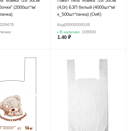
а "Майка" /28*50см/
Пакет типа "Майка" /28*50см/
абочки" (2000шт*м/
(4,0г) БЗП белый (4000шт*м/
пачка)
к_500шт*пачка) (ОиК)
039478
Код
00000009249
аличии
В наличии
109000
1.40 ₽