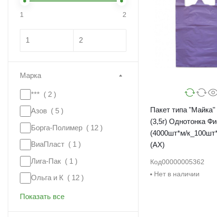
1
2
Марка
*** (
2
)
Пакет типа "Майка" 
Азов (
5
)
(3,5г) Однотонка Ф
Борга-Полимер (
12
)
(4000шт*м/к_100шт*
ВиаПласт (
1
)
(АХ)
Лига-Пак (
1
)
Код
00000005362
Нет в наличии
Ольга и К (
12
)
Показать все