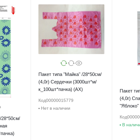
Пакет типа "Майка" /28*50см/
(4,0г) Сердечки (3000шт*м/
к_100шт*пачка) (АХ)
Пакет тип
(4,0г) Сп
Код
00000015779
"Яблоко" 
Нет в наличии
Код
00000
/28*50см/
В налич
еная
пачка)