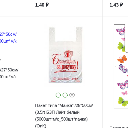
1.40 ₽
1.43 ₽
/27*50см/
00шт*м/к
Пакет типа "Майка" /28*50см/
(3,5г) БЗП Лайт белый
(5000шт*м/к_500шт*пачка)
(ОиК)