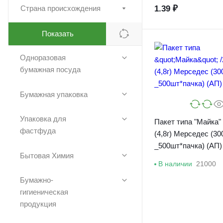
1.39 ₽
Страна происхождения
Показать
Одноразовая
бумажная посуда
Биоразлагаемая упаковка и
Бумажная упаковка
посуда
Гофрокороба
Упаковка для
Пакет типа "Майка" 
Бумажная посуда для
фастфуда
(4,8г) Мерседес (30
праздников
Бумажные уголки и оберточная
_500шт*пачка) (АП)
бумага
Держатели и манжеты для
Упаковка на вынос
Бытовая Химия
В наличии
21000
стаканов
Бумажные пакеты с
Упаковка для фри
прямоугольным дном
Дезинфицирующие средства
Бумажно-
Крышки для стаканов
Эко-упаковка для фастфуда
гигиеническая
Бумажные пакеты с V-
Моющие средства для
Порционные стики
продукция
образным дном и пергамент
Пакеты для гриля
пищевого оборудования
Бумажные стаканы для горячих