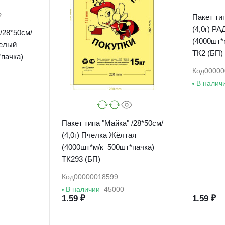
Пакет тип
(4,0г) Р
/28*50см/
(4000шт*
белый
ТК2 (БП)
пачка)
Код
00000
В налич
Пакет типа "Майка" /28*50см/
(4,0г) Пчелка Жёлтая
(4000шт*м/к_500шт*пачка)
ТК293 (БП)
Код
00000018599
В наличии
45000
1.59 ₽
1.59 ₽