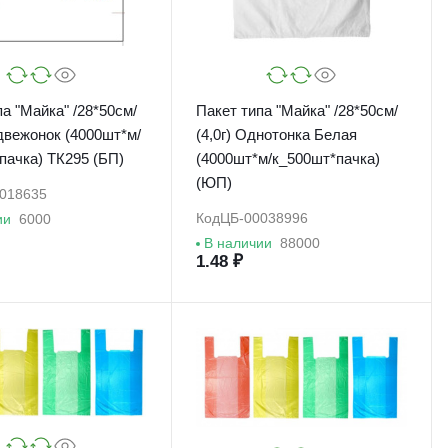
а "Майка" /28*50см/
Пакет типа "Майка" /28*50см/
едвежонок (4000шт*м/
(4,0г) Однотонка Белая
пачка) ТК295 (БП)
(4000шт*м/к_500шт*пачка)
(ЮП)
018635
Код
ЦБ-00038996
ии
6000
В наличии
88000
1.48 ₽