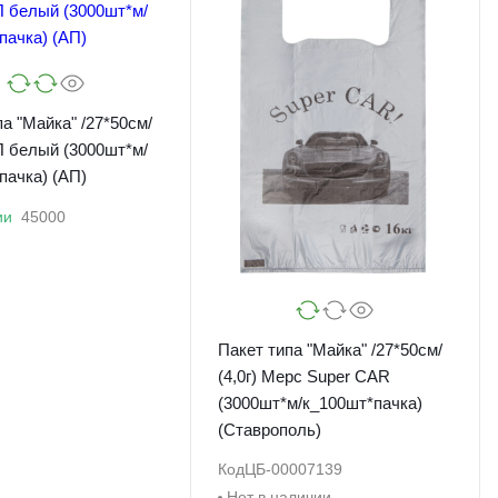
а "Майка" /27*50см/
ЗП белый (3000шт*м/
пачка) (АП)
ии
45000
Пакет типа "Майка" /27*50см/
(4,0г) Мерс Super CAR
(3000шт*м/к_100шт*пачка)
(Ставрополь)
Код
ЦБ-00007139
Нет в наличии