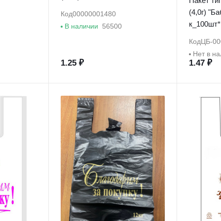
Пакет тип
(4,0г) "Б
Код
00000001480
к_100шт*
В наличии
56500
Код
ЦБ-00
Нет в н
1.25 ₽
1.47 ₽