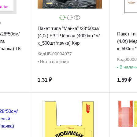
Пакет типа "Майка" /28*50см/
/28*50см/
Пакет тип
(4,0г) БЗП Чёрная (4000шт*м/
ига
(4,0г) М
к_500шт*пачка) Кчр
пачка) ТК
к_500шт*
Код
ЦБ-00004077
Код
00000
Нет в наличии
В налич
1.31 ₽
1.59 ₽