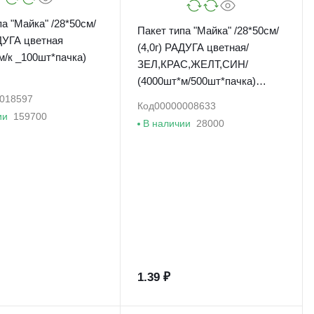
а "Майка" /28*50см/
Пакет типа "Майка" /28*50см/
АДУГА цветная
(4,0г) РАДУГА цветная/
м/к _100шт*пачка)
ЗЕЛ,КРАС,ЖЕЛТ,СИН/
(4000шт*м/500шт*пачка)
(ОиК)
018597
Код
00000008633
ии
159700
В наличии
28000
1.39 ₽