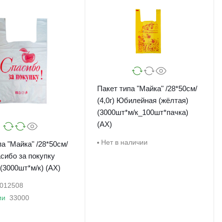
Пакет типа "Майка" /28*50см/
(4,0г) Юбилейная (жёлтая)
(3000шт*м/к_100шт*пачка)
(АХ)
Нет в наличии
а "Майка" /28*50см/
асибо за покупку
(3000шт*м/к) (АХ)
012508
ии
33000