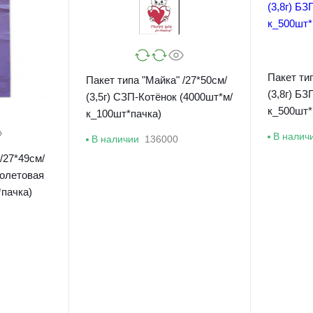
Пакет тип
Пакет типа "Майка" /27*50см/
(3,8г) Б
(3,5г) СЗП-Котёнок (4000шт*м/
к_500шт*
к_100шт*пачка)
В налич
В наличии
136000
/27*49см/
иолетовая
пачка)