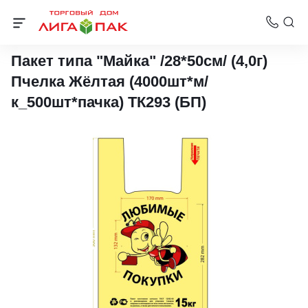
Пакеты-майки 28х50 см
Пакет типа "Майка" /28*50см/ (4,0г)
Пчелка Жёлтая (4000шт*м/
к_500шт*пачка) ТК293 (БП)