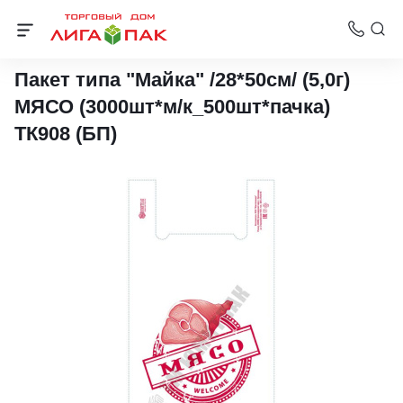
Пакеты-майки 28х50 см
Пакет типа "Майка" /28*50см/ (5,0г)
МЯСО (3000шт*м/к_500шт*пачка)
ТК908 (БП)