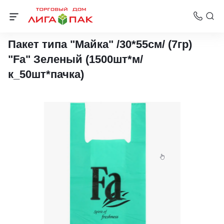
Пакеты-майки 30х55 см и 32х60 см
Пакет типа "Майка" /30*55см/ (7гр)
"Fa" Зеленый (1500шт*м/
к_50шт*пачка)