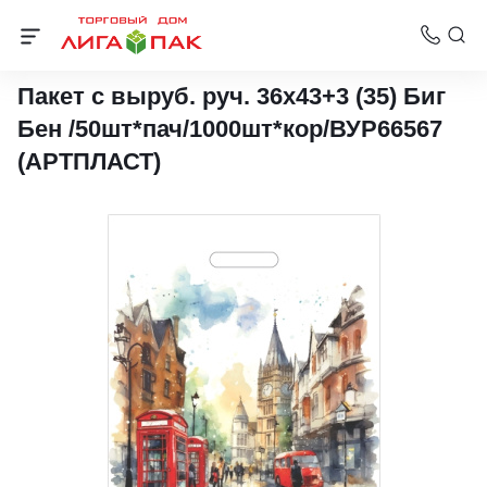
Пакеты с вырубной ручкой АртПласт
Пакет с выруб. руч. 36х43+3 (35) Биг
Бен /50шт*пач/1000шт*кор/ВУР66567
(АРТПЛАСТ)