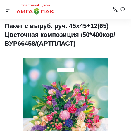
Пакеты с вырубной ручкой АртПласт
Пакет с выруб. руч. 45х45+12(65)
Цветочная композиция /50*400кор/
ВУР66458/(АРТПЛАСТ)