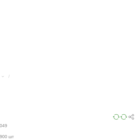
/
049
900 шт