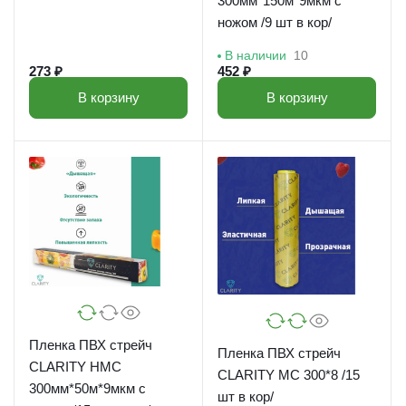
300мм*150м*9мкм с
ножом /9 шт в кор/
В наличии
10
273 ₽
452 ₽
В корзину
В корзину
Пленка ПВХ стрейч
Пленка ПВХ стрейч
CLARITY HMC
CLARITY MC 300*8 /15
300мм*50м*9мкм с
шт в кор/