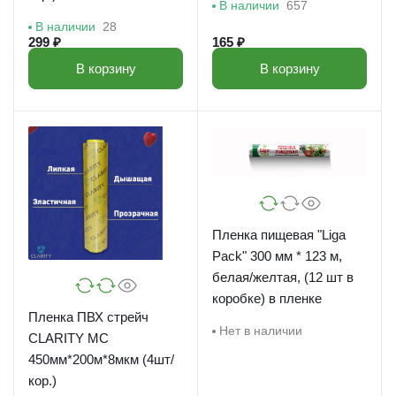
В наличии
657
В наличии
28
299 ₽
165 ₽
В корзину
В корзину
Пленка пищевая "Liga
Pack" 300 мм * 123 м,
белая/желтая, (12 шт в
коробке) в пленке
Пленка ПВХ стрейч
Нет в наличии
CLARITY MC
450мм*200м*8мкм (4шт/
кор.)