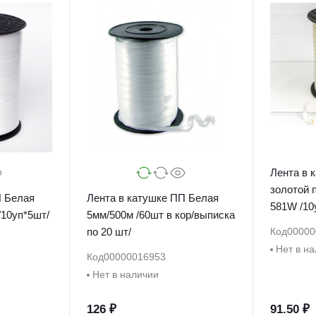
Лента в 
золотой полосой 5мм/250м LN
П Белая
Лента в катушке ПП Белая
581W
80W /10уп*5шт/
5мм/500м /60шт в кор/выписка
по 20 шт/
Код
00000
Нет в н
Код
00000016953
Нет в наличии
126 ₽
91.50 ₽