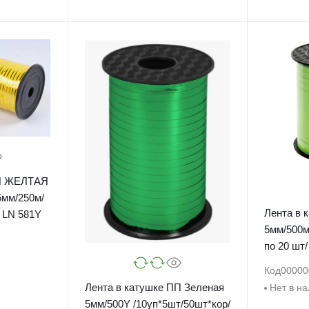
ПП ЖЕЛТАЯ
Лента в 
 LN 581Y
5мм/500м /60шт в кор/выпис
по 20 шт/
Код
00000
Лента в катушке ПП Зеленая
Нет в н
5мм/500Y /10уп*5шт/50шт*кор/