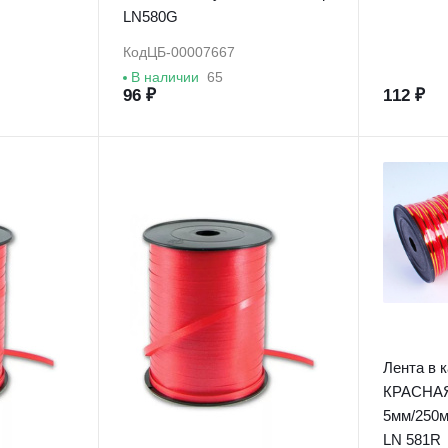
LN580G
Код
ЦБ-00007667
В наличии
65
96 ₽
112 ₽
Лента в 
КРАСНАЯ с з
5мм/250м
LN 581R