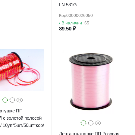
LN 581G
Код
00000026050
В наличии
65
89.50 ₽
катушке ПП
олотой полосой
/ 10уп*5шт/50шт*кор/
Лента в катушке ПП Розовая