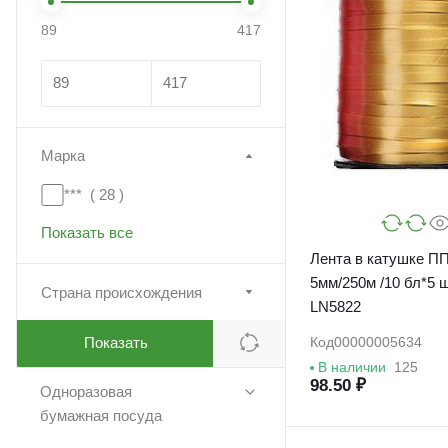
89
417
Марка
*** (
28
)
Показать все
Лента в катушке ПП Золо
5мм/250м /10 бл*5 ш
Страна происхождения
LN5822
Показать
Код
00000005634
В наличии
125
98.50 ₽
Одноразовая
бумажная посуда