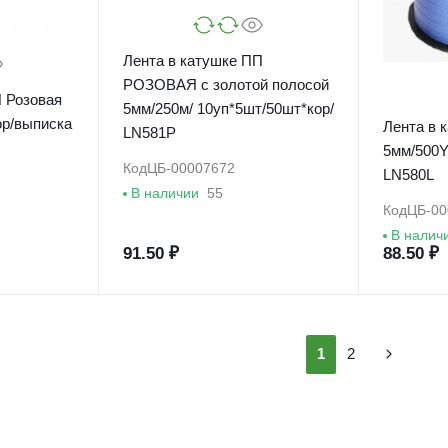
Лента в катушке ПП
РОЗОВАЯ с золотой полосой
П Розовая
5мм/250м/ 10уп*5шт/50шт*кор/
Лента в 
LN581P
5мм/500Y
Код
ЦБ-00007672
LN580L
В наличии
55
Код
ЦБ-00
В налич
91.50 ₽
88.50 ₽
1
2