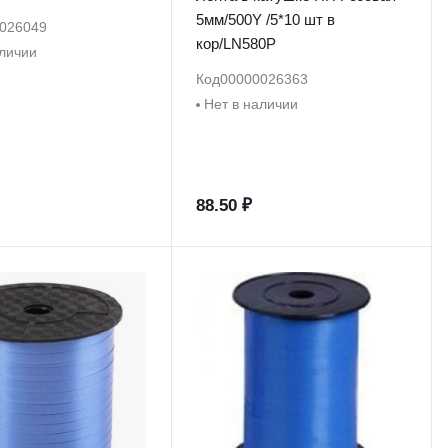
5мм/500Y /5*10 шт в
026049
кор/LN580P
аличии
Код
00000026363
Нет в наличии
88.50 ₽