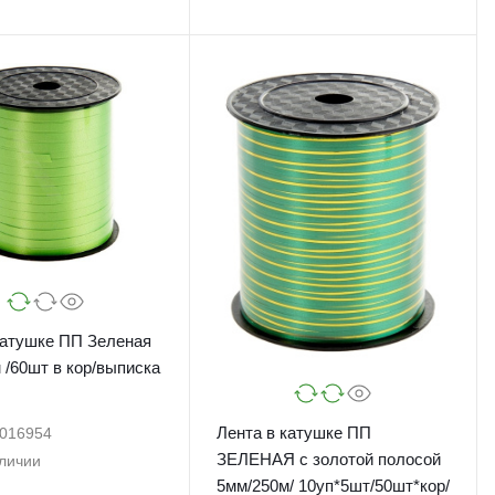
катушке ПП Зеленая
ка
Лента в катушке ПП
016954
ЗЕЛЕНАЯ с золотой полосой
аличии
5мм/250м/ 10уп*5шт/50шт*кор/