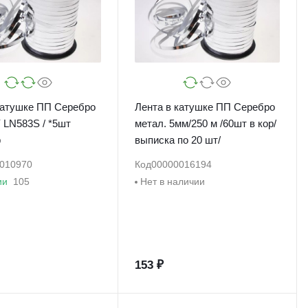
ушке ПП Серебро
Лента в катушке ПП Серебро
N583S / *5шт
метал. 5мм/250 м /60шт в кор/
р
выписка по 20 шт/
010970
Код
00000016194
ии
105
Нет в наличии
153 ₽