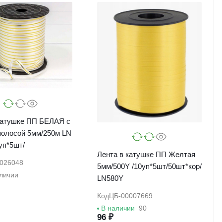
катушке ПП БЕЛАЯ с
 /10уп*5шт/
Лента в катушке ПП Желтая
026048
5мм/500Y /10уп*5шт/50шт*кор/
аличии
LN580Y
Код
ЦБ-00007669
В наличии
90
96 ₽