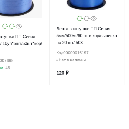
Лента в катушке ПП Синяя
5мм/500м /60шт в кор/выписка
катушке ПП Синяя
по 20 шт/ 503
/ 10уп*5шт/50шт*кор/
Код
00000016197
Нет в наличии
007668
ии
45
120 ₽