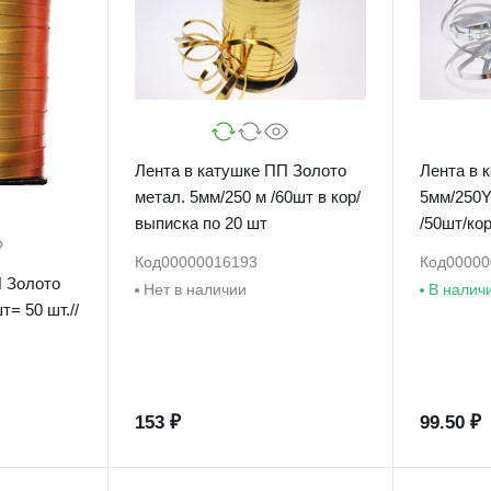
Лента в катушке ПП Золото
Лента в кат
метал. 5мм/250 м /60шт в кор/
5мм/250Y L
выписка по 20 шт
/50шт/ко
Код
00000016193
Код
00000
то
Нет в наличии
В налич
т= 50 шт.//
153 ₽
99.50 ₽