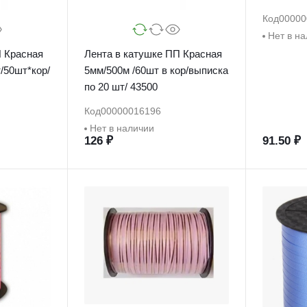
Код
00000
Нет в н
П Красная
Лента в катушке ПП Красная
/50шт*кор/
5мм/500м /60шт в кор/выписка
по 20 шт/ 43500
Код
00000016196
Нет в наличии
126 ₽
91.50 ₽