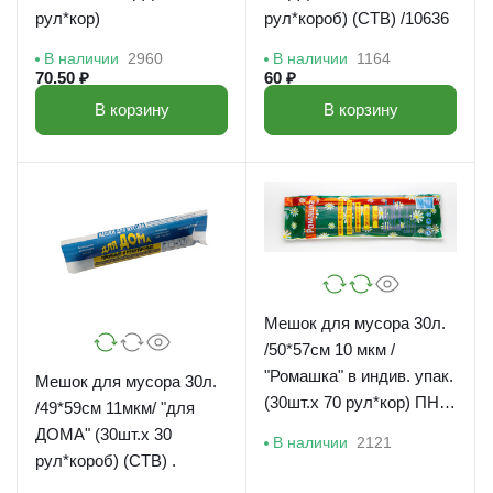
рул*кор)
рул*короб) (СТВ) /10636
В наличии
2960
В наличии
1164
70.50 ₽
60 ₽
В корзину
В корзину
Мешок для мусора 30л.
/50*57см 10 мкм /
"Ромашка" в индив. упак.
Мешок для мусора 30л.
(30шт.х 70 рул*кор) ПНД/
/49*59см 11мкм/ "для
НМ303070
ДОМА" (30шт.х 30
В наличии
2121
рул*короб) (СТВ) .