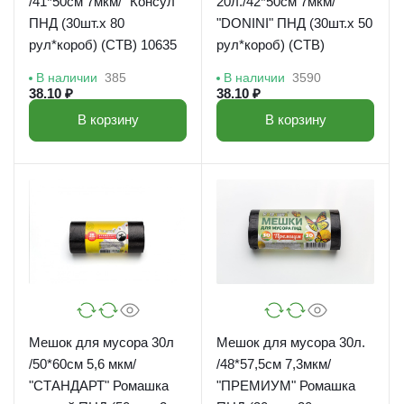
/41*50см 7мкм/ "Консул"
20л./42*50см 7мкм/
ПНД (30шт.х 80
"DONINI" ПНД (30шт.х 50
рул*короб) (СТВ) 10635
рул*короб) (СТВ)
В наличии
385
В наличии
3590
38.10 ₽
38.10 ₽
В корзину
В корзину
Мешок для мусора 30л
Мешок для мусора 30л.
/50*60см 5,6 мкм/
/48*57,5см 7,3мкм/
"СТАНДАРТ" Ромашка
"ПРЕМИУМ" Ромашка