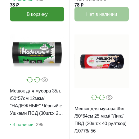
78 ₽
78 ₽
В корзину
Нет в наличии
Мешок для мусора 35л.
/50*57см 12мкм/
"НАДЕЖНЫЕ" Чёрный с
Мешок для мусора 35л.
Ушками ПСД (30шт.х 20
/50*64см 25 мкм/ "Лига"
рул*кор) /ВЛ-031-30
ПВД (20шт.х 40 рул*кор)
В наличии
295
/10778/ 56