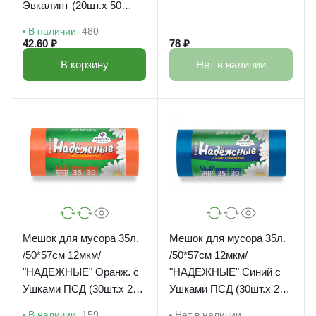
Эвкалипт (20шт.х 50
рул*кор) /38624
В наличии
480
42.60 ₽
78 ₽
В корзину
Нет в наличии
Мешок для мусора 35л.
Мешок для мусора 35л.
/50*57см 12мкм/
/50*57см 12мкм/
"НАДЕЖНЫЕ" Оранж. с
"НАДЕЖНЫЕ" Синий с
Ушками ПСД (30шт.х 20
Ушками ПСД (30шт.х 20
рул*кор)/ВЛ-036-30
рул*кор) /ВЛ-034-30
В наличии
159
Нет в наличии