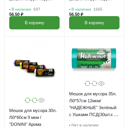
/38622
/38623
В наличии
697
В наличии
1665
56.50 ₽
56.50 ₽
В корзину
В корзину
Мешок для мусора 35л.
/50*57см 12мкм/
"НАДЕЖНЫЕ" Зелёный
Мешок для мусора 30л.
с Ушками ПСД(30шт.х 20
/50*60см 9 мкм /
рул*кор)/ВЛ-038-30
"DONINI" Арома
Нет в наличии