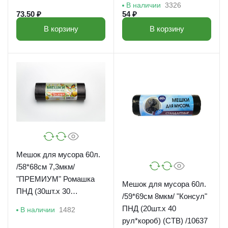
В наличии
3326
73.50 ₽
54 ₽
В корзину
В корзину
Мешок для мусора 60л.
/58*68см 7,3мкм/
"ПРЕМИУМ" Ромашка
Мешок для мусора 60л.
ПНД (30шт.х 30
/59*69см 8мкм/ "Консул"
рул*короб)/60-3030/120 п
ПНД (20шт.х 40
В наличии
1482
рул*короб) (СТВ) /10637