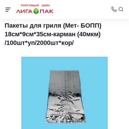
Пакеты для гриля и барбекю
Пакеты для гриля (Мет- БОПП)
18см*9см*35см-карман (40мкм)
/100шт*уп/2000шт*кор/