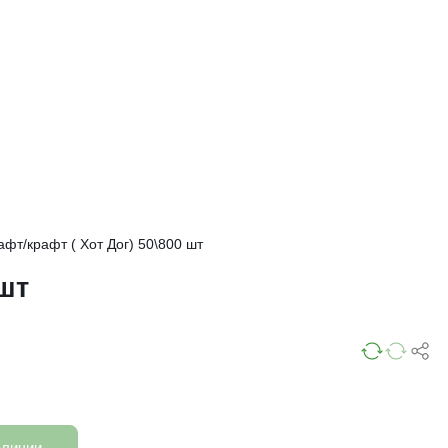
фт/крафт ( Хот Дог) 50\800 шт
 шт
аличии