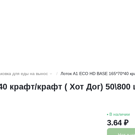
ковка для еды на вынос
/
Лоток A1 ECO HD BASE 165*70*40 кра
0 крафт/крафт ( Хот Дог) 50\800
В наличии
3.64 ₽
Нет в н