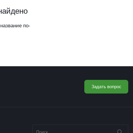
 найдено
название по-
Задать вопрос