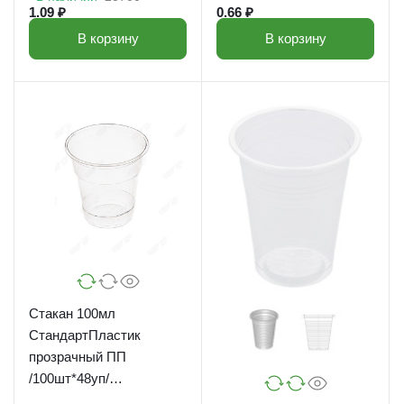
1.09 ₽
0.66 ₽
В корзину
В корзину
Стакан 100мл
СтандартПластик
прозрачный ПП
/100шт*48уп/
(4800шт*кор) 1,6г