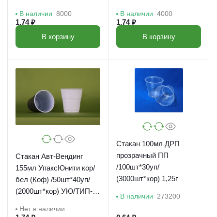
ВЫСОКИЙ/5г
НИЗКИЙ/4,90г
В наличии
8000
В наличии
4000
1.74 ₽
1.74 ₽
В корзину
В корзину
Стакан 100мл ДРП
прозрачный ПП
Стакан Авт-Вендинг
/100шт*30уп/
155мл УпаксЮнити кор/
(3000шт*кор) 1,25г
бел (Коф) /50шт*40уп/
(2000шт*кор) УЮ/ТИП-1
В наличии
273200
НИЗКИЙ/3,80г
Нет в наличии