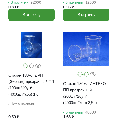
В наличии
92000
В наличии
12000
0.83 ₽
0.56 ₽
В корзину
В корзину
Стакан 180мл ДРП
(Эконом) прозрачный ПП
Стакан 180мл ИНТЕКО
/100шт*40уп/
ПП прозрачный
(4000шт*кор) 1,6г
/200шт*20уп/
(4000шт*кор) 2,5гр
Нет в наличии
В наличии
48000
0.59 ₽
1.63 ₽