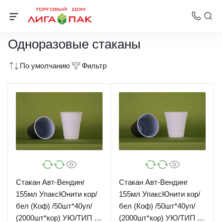
Одноразовая посуда
Одноразовые стаканы
По умолчанию
Фильтр
Стакан Авт-Вендинг
Стакан Авт-Вендинг
155мл УпаксЮнити кор/
155мл УпаксЮнити кор/
бел (Коф) /50шт*40уп/
бел (Коф) /50шт*40уп/
(2000шт*кор) УЮ/ТИП 2
(2000шт*кор) УЮ/ТИП 3