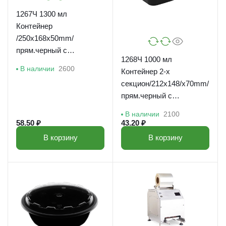
1267Ч 1300 мл
Контейнер
/250x168x50mm/
прям.черный с
1268Ч 1000 мл
прозрачной кр. XL/
В наличии
2600
Контейнер 2-х
ВЗЛП/100шт*кор
секцион/212x148/x70mm/
прям.черный с
прозрачной кр./ВЗЛП/150
В наличии
2100
шт*кор/
58.50 ₽
43.20 ₽
В корзину
В корзину