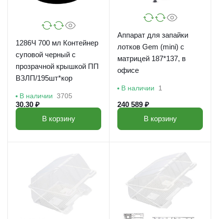
Аппарат для запайки
1286Ч 700 мл Контейнер
лотков Gem (mini) с
суповой черный с
матрицей 187*137, в
прозрачной крышкой ПП
офисе
ВЗЛП/195шт*кор
В наличии
1
В наличии
3705
30.30 ₽
240 589 ₽
В корзину
В корзину