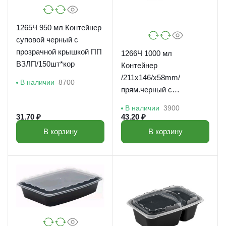
1265Ч 950 мл Контейнер
суповой черный с
прозрачной крышкой ПП
1266Ч 1000 мл
ВЗЛП/150шт*кор
Контейнер
/211x146/x58mm/
В наличии
8700
прям.черный с
прозрачной кр. ВЗЛП/150
В наличии
3900
шт*кор
31.70 ₽
43.20 ₽
В корзину
В корзину