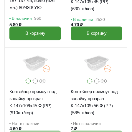
187*137*45, 50/50 (626
К-147х109х45 (РР)
мл.) 80/480/ УЮ
(630шт/кор)
В наличии
960
В наличии
2520
5.80 ₽
4.70 ₽
В корзину
В корзину
Контейнер прямоуг под
Контейнер прямоуг под
запайку прозрач
запайку прозрач
К-147х109х45 Ф (РР)
К-147х109х56 Ф (РР)
(910шт/кор)
(585шт/кор)
Нет в наличии
Нет в наличии
4.60 ₽
7 ₽