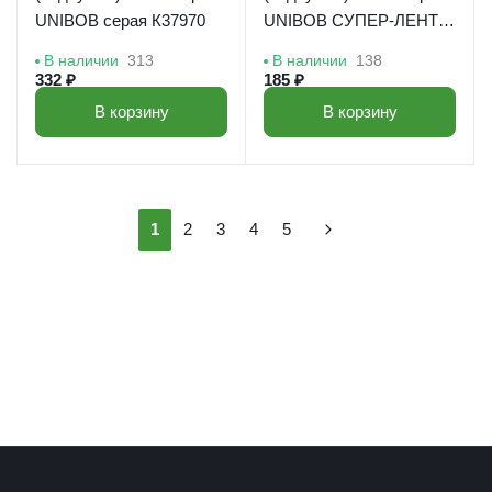
UNIBOB серая К37970
UNIBOB СУПЕР-ЛЕНТА
К44265
В наличии
313
В наличии
138
332 ₽
185 ₽
В корзину
В корзину
1
2
3
4
5