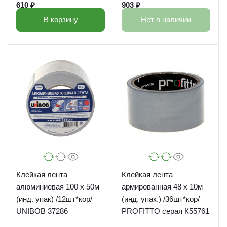
610 ₽
903 ₽
В корзину
Нет в наличии
Клейкая лента
Клейкая лента
алюминиевая 100 х 50м
армированная 48 х 10м
(инд. упак) /12шт*кор/
(инд. упак.) /36шт*кор/
UNIBOB 37286
PROFITTO серая К55761