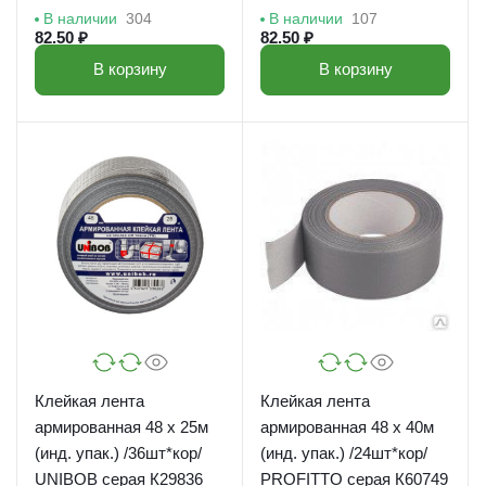
В наличии
304
В наличии
107
82.50 ₽
82.50 ₽
В корзину
В корзину
Клейкая лента
Клейкая лента
армированная 48 х 25м
армированная 48 х 40м
(инд. упак.) /36шт*кор/
(инд. упак.) /24шт*кор/
UNIBOB серая К29836
PROFITTO серая К60749