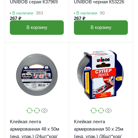
UNIBOB серая К37969
UNIBOB черная К53226
В наличии
383
В наличии
90
267 ₽
267 ₽
В корзину
В корзину
Клейкая лента
Клейкая лента
армированная 48 х 50м
армированная 50 х 25м
(инд. упак.) /24шт*кор/
(инд. упак.) /36шт*кор/