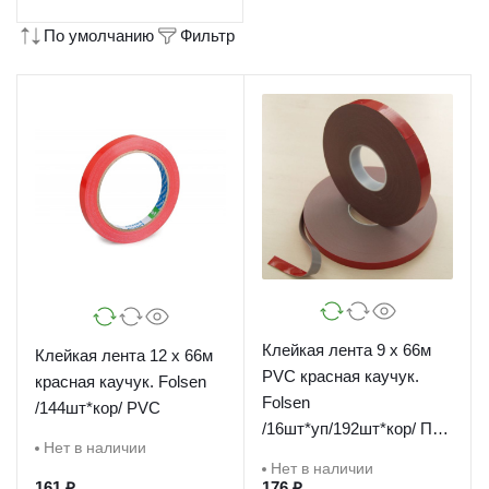
По умолчанию
Фильтр
Клейкая лента 9 х 66м
Клейкая лента 12 х 66м
PVC красная каучук.
красная каучук. Folsen
Folsen
/144шт*кор/ PVC
/16шт*уп/192шт*кор/ ПВХ
Нет в наличии
Юни
Нет в наличии
161 ₽
176 ₽